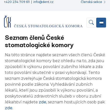
+420 234 709 611
|
info@dent.cz
Členská sekce
Seznam členů České
stomatologické komory
Na této stránce najdete seznam všech členů České
stomatologické komory bez ohledu na to, zda jsou
způsobilí k výkonu povolání zubního lékaře a zda
toto povolání skutečně v praxi vykonávají. Tento
seznam zveřejňuje Česká stomatologická komora
povinně podle zákona. Vyhledávání zubních
lékařů, kteří jsou způsobilí k výkonu povolání, a
poskytovatelů zdravotních služeb v oboru zubní
lékařství najdete
zde
, seznam hostujících osob pak
zde
.