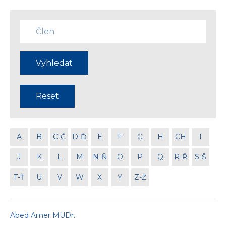
Zadejte
jméno
člena
Vyhledat
Reset
A
B
C-Č
D-Ď
E
F
G
H
CH
I
J
K
L
M
N-Ň
O
P
Q
R-Ř
S-Š
T-Ť
U
V
W
X
Y
Z-Ž
Abed Amer MUDr.