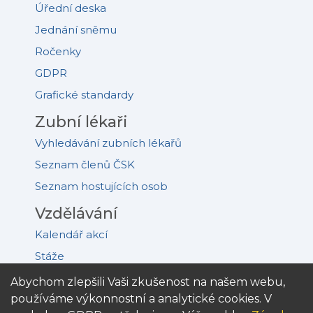
Úřední deska
Jednání sněmu
Ročenky
GDPR
Grafické standardy
Zubní lékaři
Vyhledávání zubních lékařů
Seznam členů ČSK
Seznam hostujících osob
Vzdělávání
Kalendář akcí
Stáže
Akreditovaná pracoviště
Abychom zlepšili Vaši zkušenost na našem webu,
používáme výkonnostní a analytické cookies. V
Kongres PDD