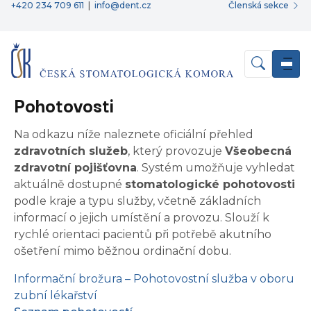
+420 234 709 611
|
info@dent.cz
Členská sekce
Pohotovosti
Na odkazu níže naleznete oficiální přehled
zdravotních služeb
, který provozuje
Všeobecná
zdravotní pojišťovna
. Systém umožňuje vyhledat
aktuálně dostupné
stomatologické pohotovosti
podle kraje a typu služby, včetně základních
informací o jejich umístění a provozu. Slouží k
rychlé orientaci pacientů při potřebě akutního
ošetření mimo běžnou ordinační dobu.
Informační brožura – Pohotovostní služba v oboru
zubní lékařství