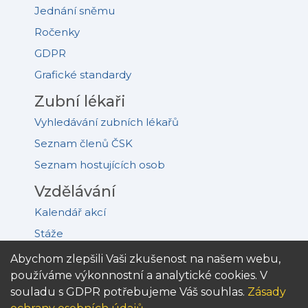
Jednání sněmu
Ročenky
GDPR
Grafické standardy
Zubní lékaři
Vyhledávání zubních lékařů
Seznam členů ČSK
Seznam hostujících osob
Vzdělávání
Kalendář akcí
Stáže
Akreditovaná pracoviště
Abychom zlepšili Vaši zkušenost na našem webu,
používáme výkonnostní a analytické cookies. V
Kongres PDD
souladu s GDPR potřebujeme Váš souhlas.
Zásady
Knihy