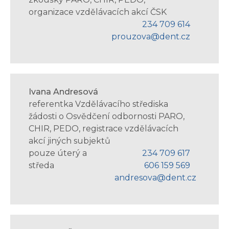
organizace vzdělávacích akcí ČSK
234 709 614
prouzova@dent.cz
Ivana Andresová
referentka Vzdělávacího střediska
žádosti o Osvědčení odbornosti PARO,
CHIR, PEDO, registrace vzdělávacích
akcí jiných subjektů
pouze úterý a
234 709 617
středa
606 159 569
andresova@dent.cz