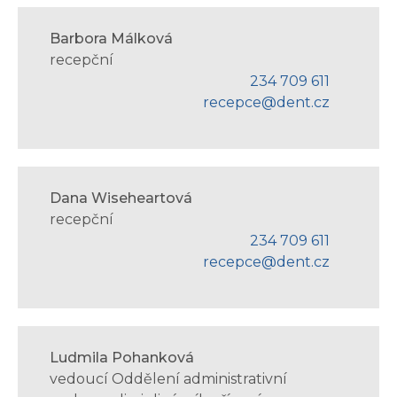
Barbora Málková
recepční
234 709 611
recepce@dent.cz
Dana Wiseheartová
recepční
234 709 611
recepce@dent.cz
Ludmila Pohanková
vedoucí Oddělení administrativní