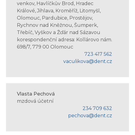
venkov, Havlíčkův Brod, Hradec
Králové, Jihlava, Kroměříž, Litomyšl,
Olomouc, Pardubice, Prostějov,
Rychnov nad Kněžnou, Šumperk,
Třebíč, Vyškov a Žďár nad Sázavou
korespondenční adresa: Kollárovo nám.
698/7, 779 00 Olomouc
723 417 562
vaculikova@dent.cz
Vlasta Pechová
mzdová účetní
234 709 632
pechova@dent.cz