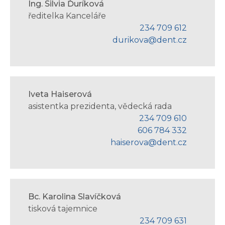
Ing. Silvia Ďuríková
ředitelka Kanceláře
234 709 612
durikova@dent.cz
Iveta Haiserová
asistentka prezidenta, vědecká rada
234 709 610
606 784 332
haiserova@dent.cz
Bc. Karolina Slavíčková
tisková tajemnice
234 709 631