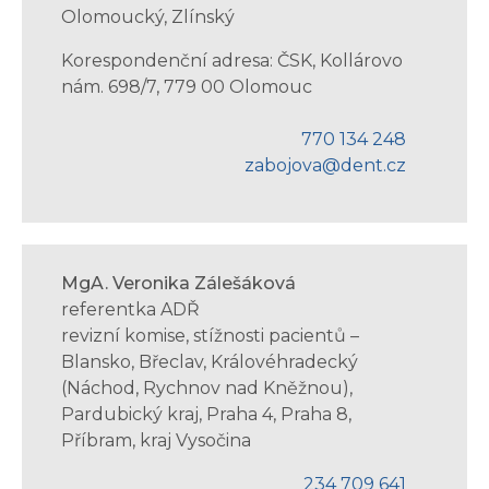
Olomoucký, Zlínský
Korespondenční adresa: ČSK, Kollárovo
nám. 698/7, 779 00 Olomouc
770 134 248
zabojova@dent.cz
MgA. Veronika Zálešáková
referentka ADŘ
revizní komise, stížnosti pacientů –
Blansko, Břeclav, Královéhradecký
(Náchod, Rychnov nad Kněžnou),
Pardubický kraj, Praha 4, Praha 8,
Příbram, kraj Vysočina
234 709 641