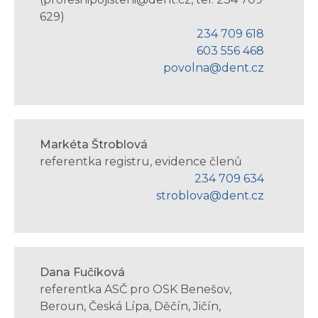
629)
234 709 618
603 556 468
povolna@dent.cz
Markéta Štroblová
referentka registru, evidence členů
234 709 634
stroblova@dent.cz
Dana Fučíková
referentka ASČ pro OSK Benešov,
Beroun, Česká Lípa, Děčín, Jičín,