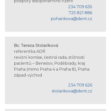
podpory disciplinárního řízení
234 709 635
725 821 886
pohankova@dent.cz
Bc. Tereza Stolariková
referentka ADŘ
revizní komise, čestná rada, stížnosti
pacientů – Benešov, Poděbrady, kraj
Praha (mimo Praha 4 a Praha 8), Praha
západ-východ
234 709 626
stolarikova@dent.cz