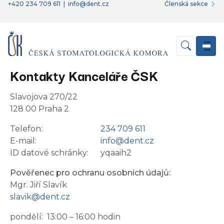
+420 234 709 611
|
info@dent.cz
Členská sekce
Kontakty Kanceláře ČSK
Slavojova 270/22
128 00 Praha 2
Telefon:
234 709 611
E-mail:
info@dent.cz
ID datové schránky:
yqaaih2
Pověřenec pro ochranu osobních údajů:
Mgr. Jiří Slavík
slavik@dent.cz
pondělí:
13:00 – 16:00 hodin