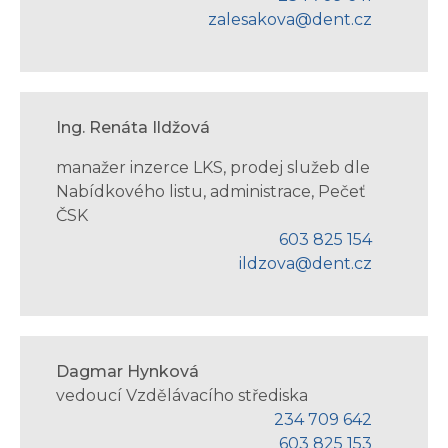
zalesakova@dent.cz
Ing. Renáta Ildžová
manažer inzerce LKS, prodej služeb dle
Nabídkového listu, administrace, Pečeť
ČSK
603 825 154
ildzova@dent.cz
Dagmar Hynková
vedoucí Vzdělávacího střediska
234 709 642
603 825 153