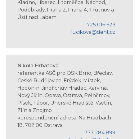
Kladno, Liberec, Litoměřice, Náchod,
Poděbrady, Praha 2, Praha 4, Trutnov a
Ústí nad Labem
725 016 623
fucikova@dent.cz
Nikola Hrbatová
referentka ASČ pro OSK Brno, Břeclav,
České Budějovice, Frýdek-Místek,
Hodonín, Jindřichův Hradec, Karviná,
Nový Jičín, Opava, Ostrava, Pelhřimov,
Písek, Tábor, Uherské Hradiště, Vsetín,
Zlín a Znojmo
korespondenční adresa: Na Hradbách
18, 702 00 Ostrava
777 284 899