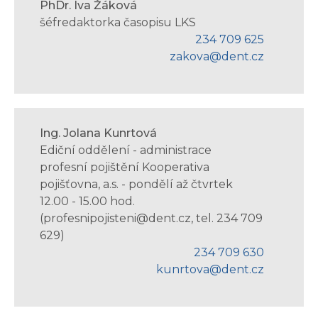
PhDr. Iva Žáková
šéfredaktorka časopisu LKS
234 709 625
zakova@dent.cz
Ing. Jolana Kunrtová
Ediční oddělení - administrace
profesní pojištění Kooperativa
pojišťovna, a.s. - pondělí až čtvrtek
12.00 - 15.00 hod.
(profesnipojisteni@dent.cz, tel. 234 709
629)
234 709 630
kunrtova@dent.cz