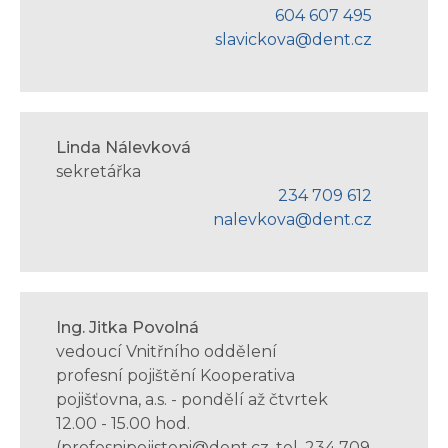
604 607 495
slavickova@dent.cz
Linda Nálevková
sekretářka
234 709 612
nalevkova@dent.cz
Ing. Jitka Povolná
vedoucí Vnitřního oddělení
profesní pojištění Kooperativa
pojišťovna, a.s. - pondělí až čtvrtek
12.00 - 15.00 hod.
(profesnipojisteni@dent.cz, tel. 234 709