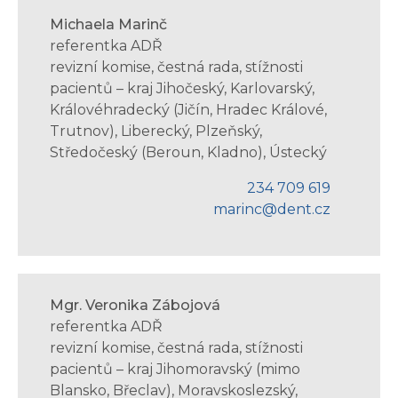
Michaela Marinč
referentka ADŘ
revizní komise, čestná rada, stížnosti
pacientů – kraj Jihočeský, Karlovarský,
Královéhradecký (Jičín, Hradec Králové,
Trutnov), Liberecký, Plzeňský,
Středočeský (Beroun, Kladno), Ústecký
234 709 619
marinc@dent.cz
Mgr. Veronika Zábojová
referentka ADŘ
revizní komise, čestná rada, stížnosti
pacientů – kraj Jihomoravský (mimo
Blansko, Břeclav), Moravskoslezský,