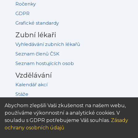
Ročenky
GDPR
Grafické standardy
Zubní lékaři
Vyhledávání zubních lékařů
Seznam členů ČSK
Seznam hostujících osob
Vzdělávání
Kalendář akcí
Stáže
Akreditovaná pracoviště
Abychom zlepšili Vaši zkušenost na našem webu,
používáme výkonnostní a analytické cookies. V
Kongres PDD
souladu s GDPR potřebujeme Váš souhlas.
Zásady
Knihy
ochrany osobních údajů
Časopisy