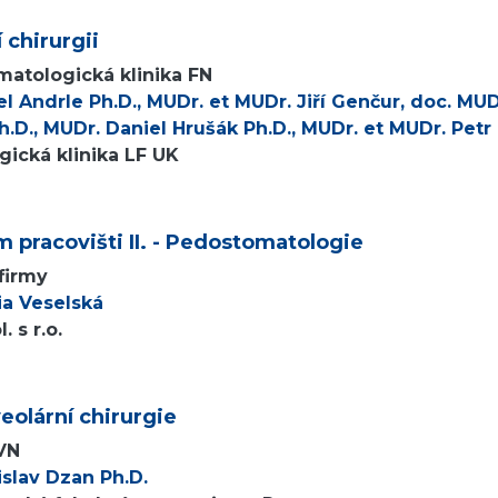
 chirurgii
matologická klinika FN
l Andrle Ph.D., MUDr. et MUDr. Jiří Genčur, doc. MU
h.D., MUDr. Daniel Hrušák Ph.D., MUDr. et MUDr. Petr
ická klinika LF UK
 pracovišti II. - Pedostomatologie
 firmy
ia Veselská
 s r.o.
eolární chirurgie
VN
slav Dzan Ph.D.