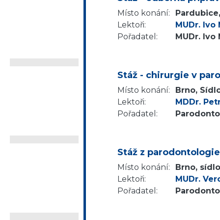
Místo konání:
Pardubice,
Lektoři:
MUDr. Ivo
Pořadatel:
MUDr. Ivo
Stáž - chirurgie v p
Místo konání:
Brno, Sídl
Lektoři:
MDDr. Pet
Pořadatel:
Parodontol
Stáž z parodontologi
Místo konání:
Brno, sídl
Lektoři:
MUDr. Vero
Pořadatel:
Parodontol