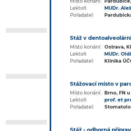
Místo konání:
Pardubice
Lektoři:
MUDr. Ale
Pořadatel:
Pardubická
Stáž v dentoalveolární
Místo konání:
Ostrava, K
Lektoři:
MUDr. Oldř
Pořadatel:
Klinika Ú
Stážovací místo v par
Místo konání:
Brno, FN u
Lektoři:
prof. et p
Pořadatel:
Stomatolo
Stáž - odborná přípra