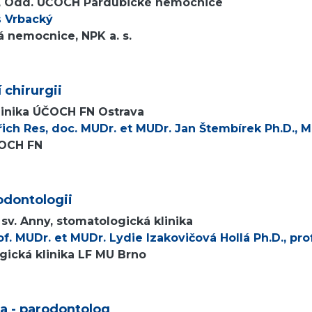
, Odd. ÚČOCH Pardubické nemocnice
š Vrbacký
 nemocnice, NPK a. s.
 chirurgii
linika ÚČOCH FN Ostrava
ich Res, doc. MUDr. et MUDr. Jan Štembírek Ph.D., MU
ČOCH FN
odontologii
 sv. Anny, stomatologická klinika
rof. MUDr. et MUDr. Lydie Izakovičová Hollá Ph.D., pr
gická klinika LF MU Brno
va - parodontolog