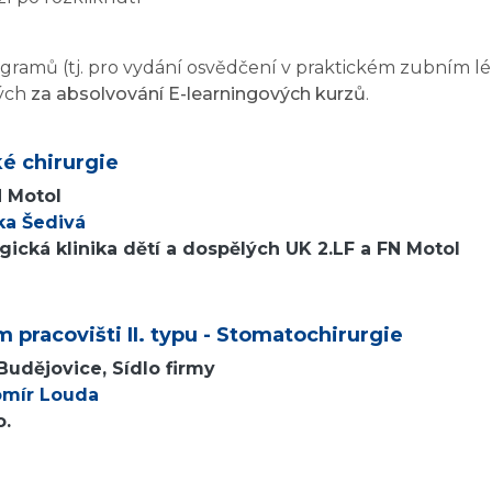
amů (tj. pro vydání osvědčení v praktickém zubním lékař
ých
za absolvování E-learningových kurzů
.
é chirurgie
N Motol
ka Šedivá
ická klinika dětí a dospělých UK 2.LF a FN Motol
 pracovišti II. typu - Stomatochirurgie
udějovice, Sídlo firmy
omír Louda
o.