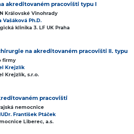
a akreditovaném pracovišti typu I
FN Královské Vinohrady
a Vašáková Ph.D.
ická klinika 3. LF UK Praha
hirurgie na akreditovaném pracovišti II. typu
o firmy
l Krejzlík
 Krejzlík, s.r.o.
kreditovaném pracovišti
Krajská nemocnice
UDr. František Ptáček
mocnice Liberec, a.s.