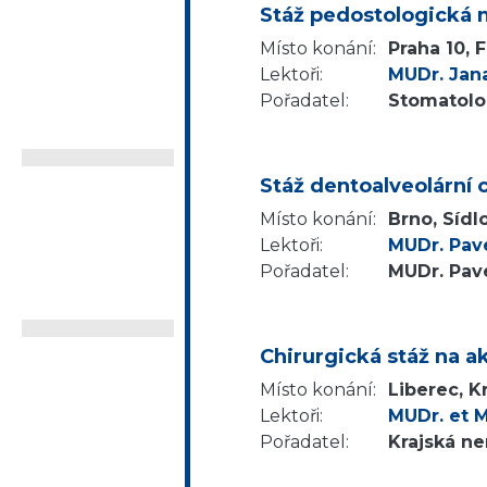
Stáž pedostologická n
Místo konání:
Praha 10, 
Lektoři:
MUDr. Jan
Pořadatel:
Stomatolog
Stáž dentoalveolární c
Místo konání:
Brno, Sídl
Lektoři:
MUDr. Pave
Pořadatel:
MUDr. Pavel
Chirurgická stáž na a
Místo konání:
Liberec, 
Lektoři:
MUDr. et M
Pořadatel:
Krajská ne