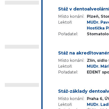
Stáž v dentoalveolární
Místo konání:
Plzeň, Sto
Lektoři:
MUDr. Pave
Hostička P
Pořadatel:
Stomatolog
Stáž na akreditovaném
Místo konání:
Zlín, sídlo
Lektoři:
MUDr. Már
Pořadatel:
EDENT spol.
Stáž-základy dentoalv
Místo konání:
Praha 6, Ú
Lektoři:
MUDr. Ladi