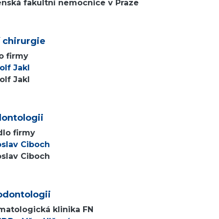
enská fakultní nemocnice v Praze
 chirurgie
lo firmy
lf Jakl
lf Jakl
dontologii
dlo firmy
oslav Ciboch
oslav Ciboch
odontologii
matologická klinika FN