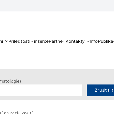
ní
Příležitosti - inzerce
Partneři
Kontakty
Info
Publika
omatologie)
Zrušit filt
zí po rozkliknutí