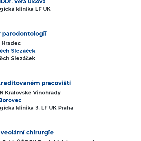
DDr. Věra Ulčová
ická klinika LF UK
v parodontologii
v Hradec
těch Slezáček
těch Slezáček
kreditovaném pracovišti
FN Královské Vinohrady
 Borovec
ická klinika 3. LF UK Praha
lveolární chirurgie