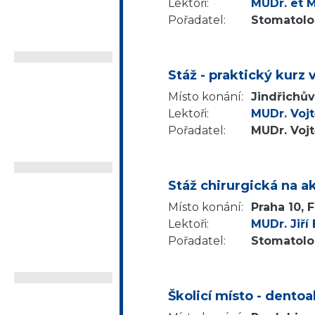
Lektoři:
MUDr. et M
Pořadatel:
Stomatolog
Stáž - praktický kurz 
Místo konání:
Jindřichů
Lektoři:
MUDr. Voj
Pořadatel:
MUDr. Voj
Stáž chirurgická na a
Místo konání:
Praha 10, 
Lektoři:
MUDr. Jiří
Pořadatel:
Stomatolog
Školicí místo - dentoa