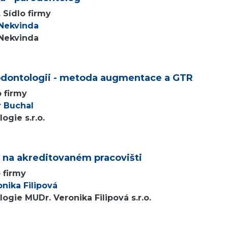
 Sídlo firmy
 Nekvinda
 Nekvinda
arodontologii - metoda augmentace a GTR
o firmy
r Buchal
ogie s.r.o.
e na akreditovaném pracovišti
o firmy
nika Filipová
ogie MUDr. Veronika Filipová s.r.o.