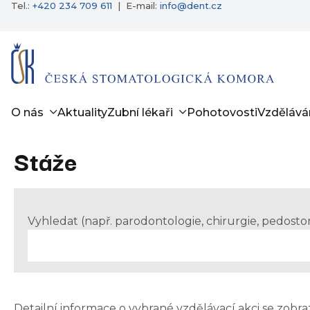
Tel.:
+420 234 709 611
|
E-mail:
info@dent.cz
O nás
Aktuality
Zubní lékaři
Pohotovosti
Vzdělává
Stáže
Vyhledat (např. parodontologie, chirurgie, pedost
Detailní informace o vybrané vzdělávací akci se zobra