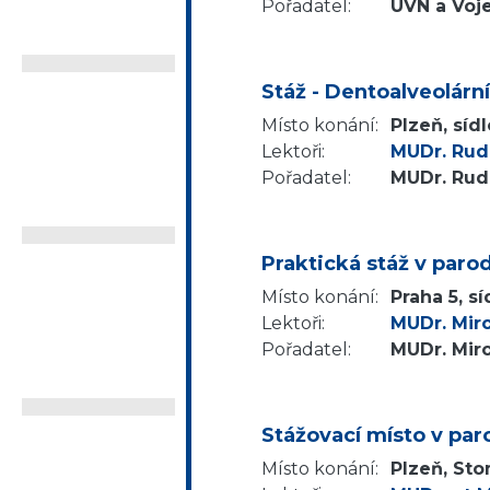
Pořadatel:
ÚVN a Voj
Stáž - Dentoalveolární
Místo konání:
Plzeň, síd
Lektoři:
MUDr. Rudo
Pořadatel:
MUDr. Rudo
Praktická stáž v paro
Místo konání:
Praha 5, sí
Lektoři:
MUDr. Mir
Pořadatel:
MUDr. Mir
Stážovací místo v par
Místo konání:
Plzeň, Sto