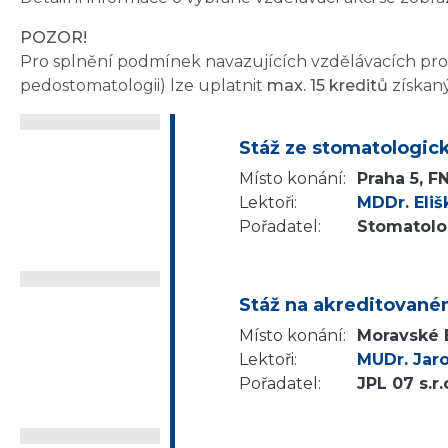
POZOR!
Pro splnění podmínek navazujících vzdělávacích progr
pedostomatologii) lze uplatnit
max. 15 kreditů
získan
Stáž ze stomatologick
Místo konání:
Praha 5, F
Lektoři:
MDDr. Eliš
Pořadatel:
Stomatolog
Stáž na akreditovaném
Místo konání:
Moravské B
Lektoři:
MUDr. Jar
Pořadatel:
JPL 07 s.r.