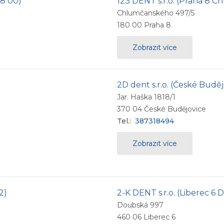
08 00)
123 DENT s.r.o. (Praha 8 C
Chlumčanského 497/5
180 00
Praha 8
Zobrazit více
2D dent s.r.o. (České Buděj
Jar. Haška 1818/1
370 04
České Budějovice
Tel.:
387318494
Zobrazit více
2)
2-K DENT s.r.o. (Liberec 6
Doubská 997
460 06
Liberec 6