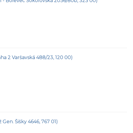
eň - Bolevec Sokolovská 2036/80b, 323 00)
raha 2 Varšavská 488/23, 120 00)
íž Gen. Šišky 4646, 767 01)