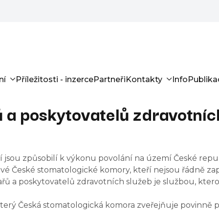
ní
Příležitosti - inzerce
Partneři
Kontakty
Info
Publika
 a poskytovatelů zdravotníc
í jsou způsobilí k výkonu povolání na území České repu
enové České stomatologické komory, kteří nejsou řádně 
ů a poskytovatelů zdravotních služeb je službou, kte
terý Česká stomatologická komora zveřejňuje povinně 