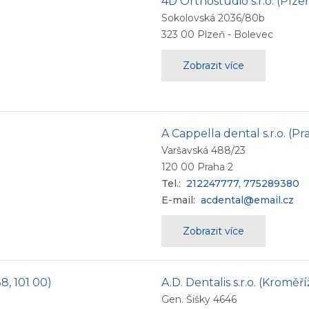
4D Orthostudio s.r.o. (Plz
Sokolovská 2036/80b
323 00
Plzeň - Bolevec
Zobrazit více
A Cappella dental s.r.o. (P
Varšavská 488/23
120 00
Praha 2
Tel.:
212247777, 775289380
E-mail:
acdental@email.cz
Zobrazit více
38, 101 00)
A.D. Dentalis s.r.o. (Kroměř
Gen. Šišky 4646