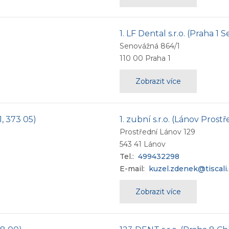
1. LF Dental s.r.o. (Praha 1
Senovážná 864/1
110 00
Praha 1
Zobrazit více
1, 373 05)
1. zubní s.r.o. (Lánov Prost
Prostřední Lánov 129
543 41
Lánov
Tel.:
499432298
E-mail:
kuzel.zdenek@tiscali
Zobrazit více