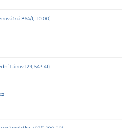
 Senovážná 864/1, 110 00)
řední Lánov 129, 543 41)
.cz