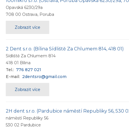
100mikro s.r.o. (Ostrava, Poruba Opavská 6230/29a, 7
Opavská 6230/29a
708 00
Ostrava, Poruba
Zobrazit více
2 Dent s.r.o. (Bílina Sídliště Za Chlumem 814, 418 01)
Sídliště Za Chlumem 814
418 01
Bílina
Tel.:
776 827 021
E-mail:
2dentsro@gmail.com
Zobrazit více
2H dent s.r.o. (Pardubice náměstí Republiky 56, 530 0
náměstí Republiky 56
530 02
Pardubice