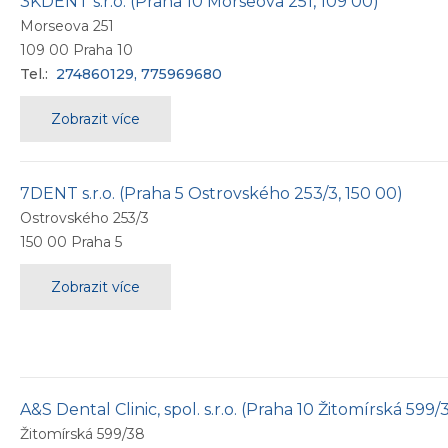
3KDENT s.r.o. (Praha 10 Morseova 251, 109 00)
Morseova 251
109 00
Praha 10
Tel.:
274860129, 775969680
Zobrazit více
7DENT s.r.o. (Praha 5 Ostrovského 253/3, 150 00)
Ostrovského 253/3
150 00
Praha 5
Zobrazit více
A&S Dental Clinic, spol. s.r.o. (Praha 10 Žitomírská 599/
Žitomírská 599/38