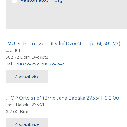
ve stomatochirurgii
"MUDr. Bruna v.o.s." (Dolní Dvořiště č. p. 161, 382 72)
č. p. 161
382 72
Dolní Dvořiště
Tel.:
380324252, 380324242
Zobrazit více
„TOP Orto s.r.o." (Brno Jana Babáka 2733/11, 612 00)
Jana Babáka 2733/11
612 00
Brno
Zobrazit více