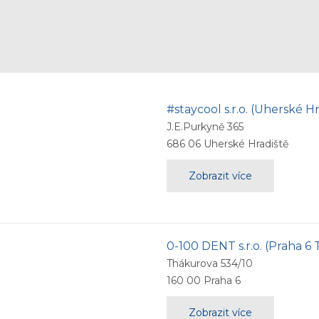
#staycool s.r.o. (Uherské H
J.E.Purkyně 365
686 06
Uherské Hradiště
Zobrazit více
0-100 DENT s.r.o. (Praha 6
Thákurova 534/10
160 00
Praha 6
Zobrazit více