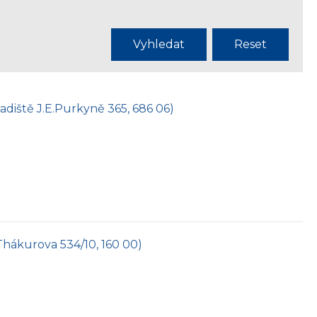
Vyhledat
Reset
radiště J.E.Purkyně 365, 686 06)
 Thákurova 534/10, 160 00)