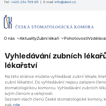
Tel.:
+420 234 709 611
|
E-mail:
info@dent.cz
O nás
Aktuality
Zubní lékaři
Pohotovosti
Vzdělává
Vyhledávání zubních lékařů
lékařství
Na této stránce můžete vyhledávat zubní lékaře, kteř
zubní lékařství. Do vyhledávání nejsou zařazeni čl
stomatologickou komorou. Vyhledávání zubních lékař
svým členům a veřejnosti.
Seznam všech členů České stomatologické komory, k
pak
zde
.