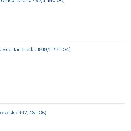
hlumčanského 497/5, 180 00)
ovice Jar. Haška 1818/1, 370 04)
 Doubská 997, 460 06)