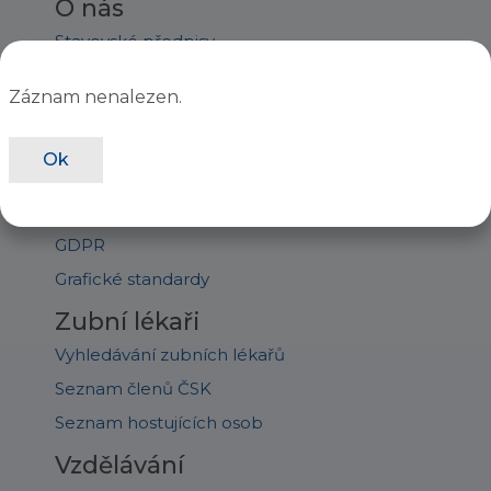
O nás
Stavovské předpisy
Orgány ČSK
Záznam nenalezen.
Staňte se členem
Úřední deska
Ok
Jednání sněmu
Ročenky
GDPR
Grafické standardy
Zubní lékaři
Vyhledávání zubních lékařů
Seznam členů ČSK
Seznam hostujících osob
Vzdělávání