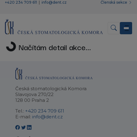
+420 234 709 611
|
info@dent.cz
Členská sekce
Načítám detail akce...
Česká stomatologická Komora
Slavojova 270/22
128 00 Praha 2
Tel.:
+420 234 709 611
E-mail:
info@dent.cz