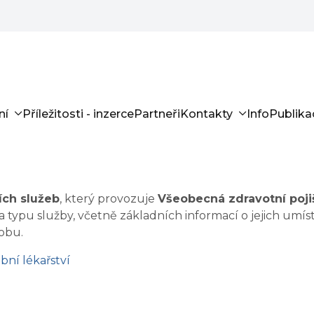
ní
Příležitosti - inzerce
Partneři
Kontakty
Info
Publika
ích služeb
, který provozuje
Všeobecná zdravotní poji
a typu služby, včetně základních informací o jejich umíst
obu.
bní lékařství