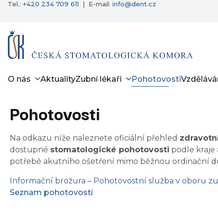
Tel.:
+420 234 709 611
|
E-mail:
info@dent.cz
O nás
Aktuality
Zubní lékaři
Pohotovosti
Vzdělává
Pohotovosti
Na odkazu níže naleznete oficiální přehled
zdravotn
dostupné
stomatologické pohotovosti
podle kraje 
potřebě akutního ošetření mimo běžnou ordinační d
Informační brožura – Pohotovostní služba v oboru zu
Seznam pohotovostí