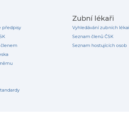
Zubní lékaři
 předpisy
Vyhledávání zubních léka
SK
Seznam členů ČSK
e členem
Seznam hostujících osob
eska
sněmu
standardy