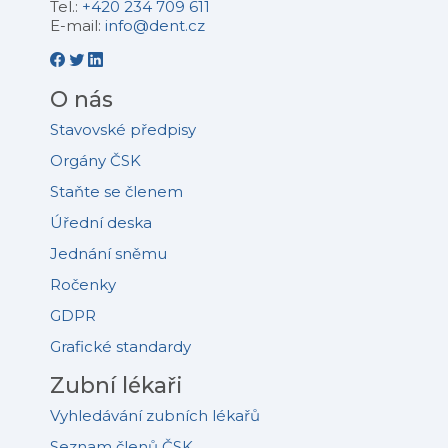
Tel.:
+420 234 709 611
E-mail:
info@dent.cz
O nás
Stavovské předpisy
Orgány ČSK
Staňte se členem
Úřední deska
Jednání sněmu
Ročenky
GDPR
Grafické standardy
Zubní lékaři
Vyhledávání zubních lékařů
Seznam členů ČSK