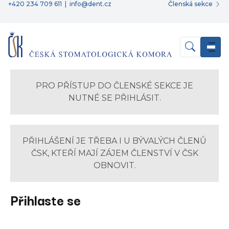
+420 234 709 611
|
info@dent.cz
Členská sekce
PRO PŘÍSTUP DO ČLENSKÉ SEKCE JE
NUTNÉ SE PŘIHLÁSIT.
PŘIHLÁŠENÍ JE TŘEBA I U BÝVALÝCH ČLENŮ
ČSK, KTEŘÍ MAJÍ ZÁJEM ČLENSTVÍ V ČSK
OBNOVIT.
Přihlaste se