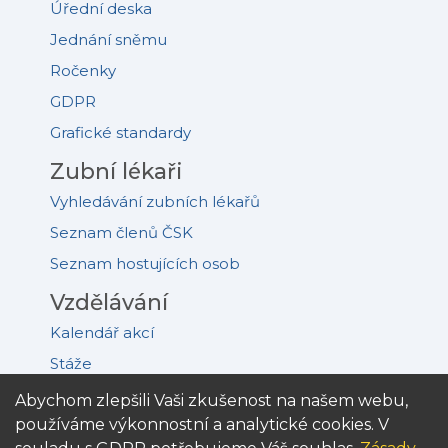
Úřední deska
Jednání sněmu
Ročenky
GDPR
Grafické standardy
Zubní lékaři
Vyhledávání zubních lékařů
Seznam členů ČSK
Seznam hostujících osob
Vzdělávání
Kalendář akcí
Stáže
Akreditovaná pracoviště
Abychom zlepšili Vaši zkušenost na našem webu,
používáme výkonnostní a analytické cookies. V
Kongres PDD